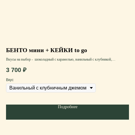
БЕНТО мини + КЕЙКИ to go
Н
Вкусы на выбор - шоколадный с карамелью, ванильный с клубникой,
наб
шпинатный с малиной или красный бархат
3 700
₽
7
подача в wow упаковке
Вес набора ~ 1000 гр.
Вкус
кол
Подробнее