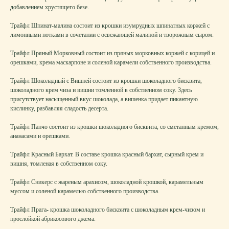
добавлением хрустящего безе.
Трайфл Шпинат-малина
состоит из крошки изумрудных шпинатных коржей с
лимонными нотками в сочетании с освежающей малиной и творожным сыром.
Трайфл Пряный Морковный
состоит из пряных морковных коржей с корицей и
орешками, крема маскарпоне и соленой карамели собственного производства.
Трайфл Шоколадный с Вишней
состоит из крошки шоколадного бисквита,
шоколадного крем чиза и вишни томленной в собственном соку. Здесь
присутствует насыщенный вкус шоколада, а вишенка придает пикантную
кислинку, разбавляя сладость десерта.
Трайфл Панчо
состоит из крошки шоколадного бисквита, со сметанным кремом,
ананасами и орешками.
Трайфл Красный Бархат.
В составе крошка красный бархат, сырный крем и
вишня, томленая в собственном соку.
Трайфл Сникерс
с жареным арахисом, шоколадной крошкой, карамельным
муссом и соленой карамелью собственного производства.
Трайфл Прага
-
крошка шоколадного бисквита с шоколадным крем-чизом и
прослойкой абрикосового джема.