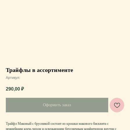
Трайфлы в ассортименте
Артикул:
290,00
₽
Оформить заказ
Трайфл Маковый
с брусникой состоит из крошки макового бисквита с
нежнейшим крем-чизом и освежающим брусничным конфитюром внутри с