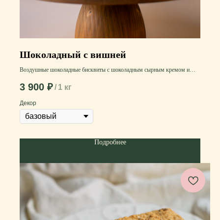
Шоколадный с вишней
Воздушные шоколадные бисквиты с шоколадным сырным кремом и
вишневым конфи внутри. Торт имеет насыщенный шоколадный вкус, а
3 900
₽
/
1 кг
вишня придаёт приятную кислинку и дополняет вкус
Декор
Подробнее