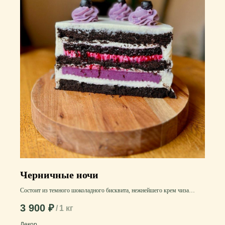
Черничные ночи
Состоит из темного шоколадного бисквита, нежнейшего крем чиза
в сочетании с черничным кремом и легкой кислинкой чернично-
3 900
₽
/
1 кг
смородинового конфи.
Декор