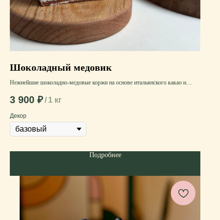
Шоколадный медовик
Нежнейшие шоколадно-медовые коржи на основе итальянского какао и
алтайского гречишного мёда с кремом из сливок высшего сорта, смешанных
3 900
₽
/
1 кг
с жирной натуральной сметаной
Декор
Подробнее